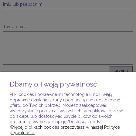
Imię lub pseudonim:
Twoja opinia:
WYŚLIJ
Dbamy o Twoją prywatność
Pliki cookies i pokrewne im technologie umożliwiają
poprawne działanie strony i pomagają nam dostosować
ofertę do Twoich potrzeb. Możesz zaakceptować
wykorzystanie przez nas wszystkich tych plików i przejść
POMOC
do sklepu lub dostosować użycie plików do swoich
preferencji, wybierając opcję "Dostosuj zgody".
Więcej o plikach cookies przeczytasz w naszej Polityce
MOJE KONTO
prywatności.